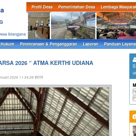
Profil Desa
Pemerintahan Desa
Lembaga Masyarak
na
NG
Desa Silangjana
 Hukum
Perencanaan & Penganggaran
Laporan
Panduan Layana
ARSA 2026 “ ATMA KERTHI UDIANA
S
u
ruari 2026 11:34:28 WITA
M