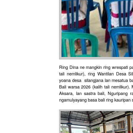
Ring Dina ne mangkin ring wrespati pa
tali nemlikur), ring Wantilan Desa 
yoana desa silangjana lan mesatua b
Bali warsa 2026 (kalih tali nemlikur
Aksara, lan sastra bali, Nguripang r
ngamulyayang basa bali ring kauripan 