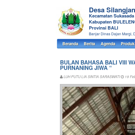
Desa Silangja
Kecamatan Sukasada
Kabupaten BULELE
Provinsi BALI
Banjar Dinas Dajan Margi, 
Beranda
Berita
Agenda
Produk
BULAN BAHASA BALI VIII W
PURNANING JIWA “
LUH PUTU LIA SINTIA SARASWATI
19 Feb