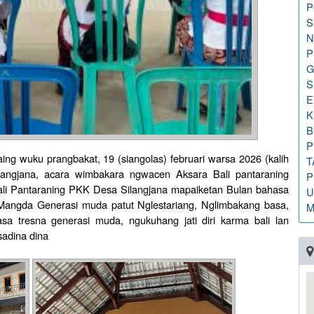
P
S
N
P
G
S
E
K
B
P
ing wuku prangbakat, 19 (siangolas) februari warsa 2026 (kalih
T
Silangjana, acara wimbakara ngwacen Aksara Bali pantaraning
P
ali Pantaraning PKK Desa Silangjana mapaiketan Bulan bahasa
U
). Mangda Generasi muda patut Nglestariang, Nglimbakang basa,
M
asa tresna generasi muda, ngukuhang jati diri karma bali lan
sadina dina