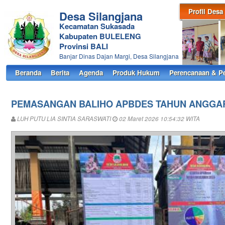
Profil Desa
Desa Silangjana
Kecamatan Sukasada
Kabupaten BULELENG
Provinsi BALI
Banjar Dinas Dajan Margi, Desa Silangjana
Beranda
Berita
Agenda
Produk Hukum
Perencanaan & P
PEMASANGAN BALIHO APBDES TAHUN ANGGAR
LUH PUTU LIA SINTIA SARASWATI
02 Maret 2026 10:54:32 WITA