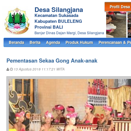
Profil Desa
Desa Silangjana
Kecamatan Sukasada
Kabupaten BULELENG
Provinsi BALI
Banjar Dinas Dajan Margi, Desa Silangjana
Beranda
Berita
Agenda
Produk Hukum
Perencanaan & P
Pementasan Sekaa Gong Anak-anak
13 Agustus 2018 11:17:21 WITA