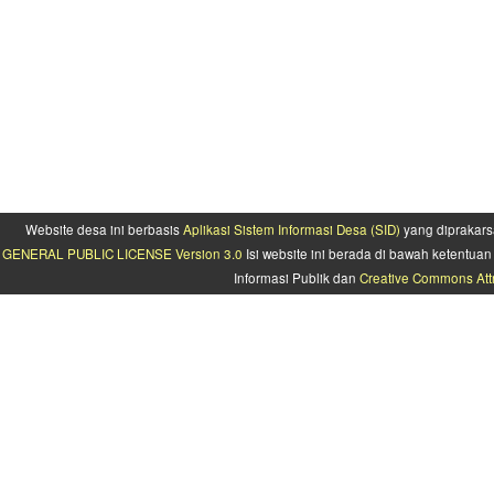
Website desa ini berbasis
Aplikasi Sistem Informasi Desa (SID)
yang diprakars
GENERAL PUBLIC LICENSE Version 3.0
Isi website ini berada di bawah ketentu
Informasi Publik dan
Creative Commons Attr