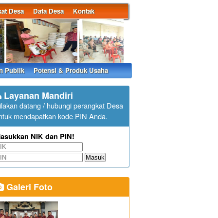
at Desa
Data Desa
Kontak
n Publik
Potensi & Produk Usaha
Layanan Mandiri
ilakan datang / hubungi perangkat Desa
ntuk mendapatkan kode PIN Anda.
asukkan NIK dan PIN!
Masuk
Galeri Foto