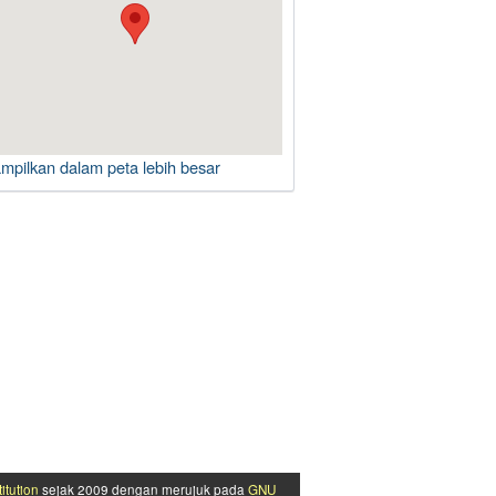
ampilkan dalam peta lebih besar
itution
sejak 2009 dengan merujuk pada
GNU