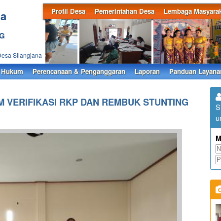
Profil Desa
Pemerintahan Desa
Lembaga Masyarak
na
NG
Desa Silangjana
 Hukum
Perencanaan & Penganggaran
Laporan
Panduan Layana
 VERIFIKASI RKP DAN REMBUK STUNTING
S
u
M