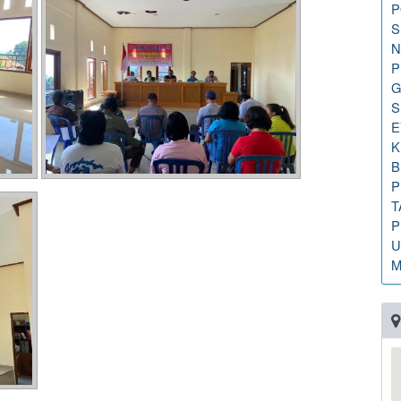
P
S
N
P
G
S
E
K
B
P
T
P
U
M