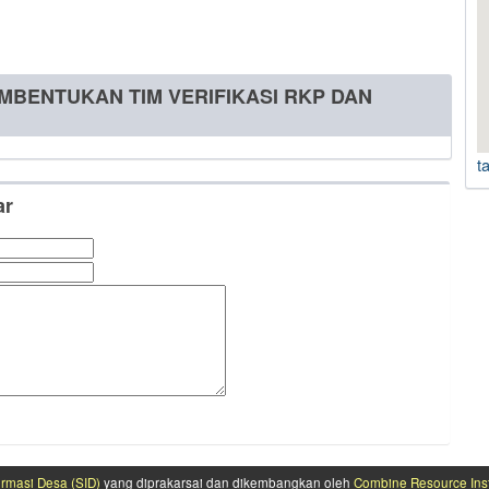
EMBENTUKAN TIM VERIFIKASI RKP DAN
t
ar
ormasi Desa (SID)
yang diprakarsai dan dikembangkan oleh
Combine Resource Inst