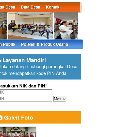
at Desa
Data Desa
Kontak
n Publik
Potensi & Produk Usaha
Layanan Mandiri
ilakan datang / hubungi perangkat Desa
ntuk mendapatkan kode PIN Anda.
asukkan NIK dan PIN!
Masuk
Galeri Foto