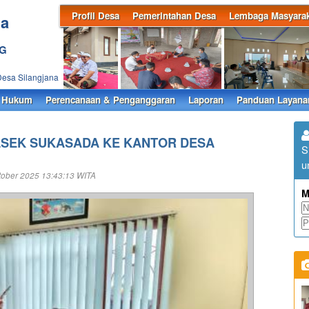
Profil Desa
Pemerintahan Desa
Lembaga Masyarak
na
NG
Desa Silangjana
 Hukum
Perencanaan & Penganggaran
Laporan
Panduan Layana
SEK SUKASADA KE KANTOR DESA
S
u
ober 2025 13:43:13 WITA
M