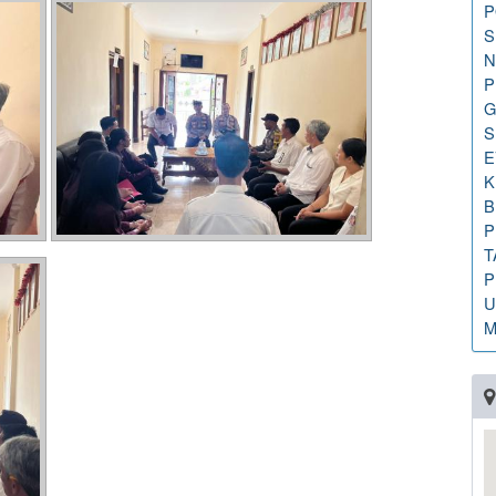
P
S
N
P
G
S
E
K
B
P
T
P
U
M