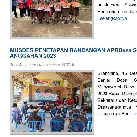
untuk para Siswa 
Pemberian bantua
..selengkapnya
MUSDES PENETAPAN RANCANGAN APBDesa S
ANGGARAN 2023
15 Desember 2022 12:02:02 WITA
Silangjana, 15 De
Banjar Desa Sil
Musyawarah Desa t
2023.Rapat Dipimpi
Sekretaris dan Ke
Dilaksanakannya
tercapainya Per...
.