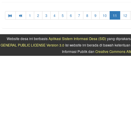
1
2
3
4
5
6
7
8
9
10
11
12
Website desa ini berbasis
Aplikasi Sistem Informasi Desa (SID)
yang diprakars
GENERAL PUBLIC LICENSE Version 3.0
Isi website ini berada di bawah ketentu
Informasi Publik dan
Creative Commons Attr