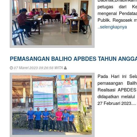
petugas dari Ke
mengenai Pendataa
Publik. Regsosek m
..selengkapnya
PEMASANGAN BALIHO APBDES TAHUN ANGGA
07 Maret 2023 09:26:56 WITA
Pada Hari ini Sel
pemasangan Balih
Realisasi APBDE
didapatkan melalui
27 Februari 2023...