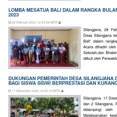
LOMBA MESATUA BALI DALAM RANGKA BULAN
2023
28 Februari 2023 12:53:08 WITA
Silangjana, 28 Fe
Desa Silangjana t
Bali” dalam rangk
Acara dihadiri ole
Sekolah,dan Bhabi
diikuti oleh Perwakil
DUKUNGAN PEMERINTAH DESA SILANGJANA D
BAGI SISWA SISWI BERPRESTASI DAN KURAN
17 Desember 2022 12:24:18 WITA
Silangjana, 17 Des
dan 2 Silangjana, 
didampingi oleh 
Melaksanakan keg