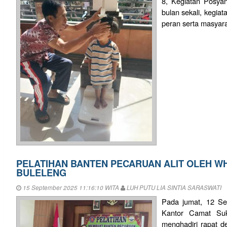
8, Kegiatan Posyand
bulan sekali, kegiat
peran serta masyar
PELATIHAN BANTEN PECARUAN ALIT OLEH W
BULELENG
15 September 2025 11:16:10 WITA
LUH PUTU LIA SINTIA SARASWATI
Pada jumat, 12 Se
Kantor Camat Suk
menghadiri rapat 