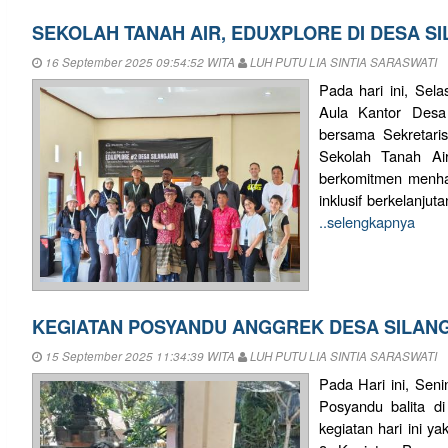
SEKOLAH TANAH AIR, EDUXPLORE DI DESA S
16 September 2025 09:54:52 WITA
LUH PUTU LIA SINTIA SARASWATI
Pada hari ini, Sel
Aula Kantor Desa 
bersama Sekretari
Sekolah Tanah Air
berkomitmen menha
inklusif berkelanjut
..selengkapnya
KEGIATAN POSYANDU ANGGREK DESA SILAN
15 September 2025 11:34:39 WITA
LUH PUTU LIA SINTIA SARASWATI
Pada Hari ini, Sen
Posyandu balita di
kegiatan hari ini y