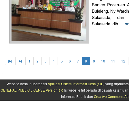
Banten Pecaruan Al
Buleleng, Ny Wardh
Sukasada, dan
Sukasada, dih...
..s
1
2
3
4
5
6
7
8
9
10
11
12
Website desa ini berbasis
Aplikasi Sistem Informasi Desa (SID)
yang diprakars
GENERAL PUBLIC LICENSE Version 3.0
Isi website ini berada di bawah ketentu
Informasi Publik dan
Creative Commons Attr