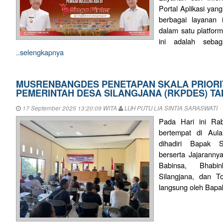
Portal Aplikasi yan
berbagai layanan i
dalam satu platform 
ini adalah sebag
..selengkapnya
MUSRENBANGDES PENETAPAN SKALA PRIORI
PEMERINTAH DESA SILANGJANA (RKPDES) TA
17 September 2025 13:20:09 WITA
LUH PUTU LIA SINTIA SARASWATI
Pada Hari ini Ra
bertempat di Aul
dihadiri Bapak S
berserta Jajarann
Babinsa, Bhabi
Silangjana, dan T
langsung oleh Bapak