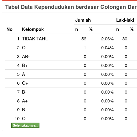
Tabel Data Kependudukan berdasar Golongan Da
Jumlah
Laki-laki
No
Kelompok
n
%
n
%
1
TIDAK TAHU
56
2.06%
30
2
O
1
0.04%
0
3
AB-
0
0.00%
0
4
B+
0
0.00%
0
5
A
0
0.00%
0
6
O+
0
0.00%
0
7
B-
0
0.00%
0
8
A+
0
0.00%
0
9
B
0
0.00%
0
10
O-
0
0.00%
0
Selengkapnya...