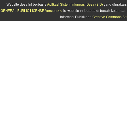
Website desa ini berbasis
Aplikasi Sistem Informasi Desa (SID)
yang diprakars
GENERAL PUBLIC LICENSE Version 3.0
Isi website ini berada di bawah ketentu
Informasi Publik dan
Creative Commons Attr