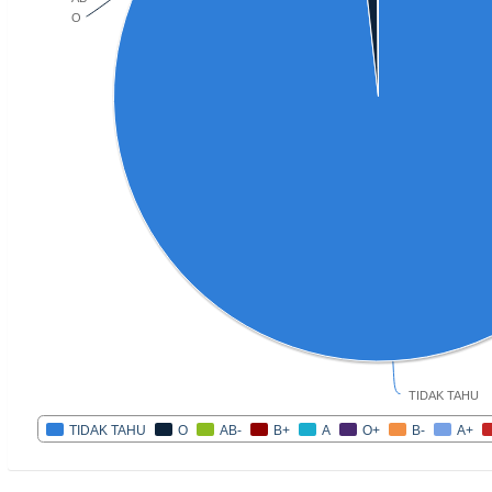
O
TIDAK TAHU
TIDAK TAHU
O
AB-
B+
A
O+
B-
A+