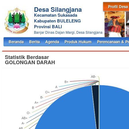
Profil Desa
Desa Silangjana
Kecamatan Sukasada
Kabupaten BULELENG
Provinsi BALI
Banjar Dinas Dajan Margi, Desa Silangjana
Beranda
Berita
Agenda
Produk Hukum
Perencanaan & P
Statistik Berdasar
GOLONGAN DARAH
AB-
B+
A
O+
B-
A+
B
O-
AB+
A-
AB